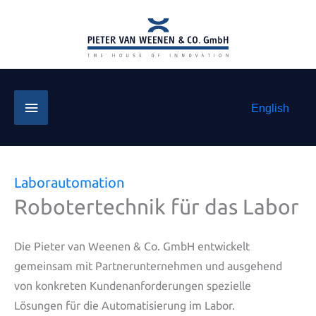
Zum
Inhalt
springen
Below
English
Header
Laborautomation
Robotertechnik für das Labor
Die Pieter van Weenen & Co. GmbH entwickelt
gemeinsam mit Partnerunternehmen und ausgehend
von konkreten Kundenanforderungen spezielle
Lösungen für die Automatisierung im Labor.